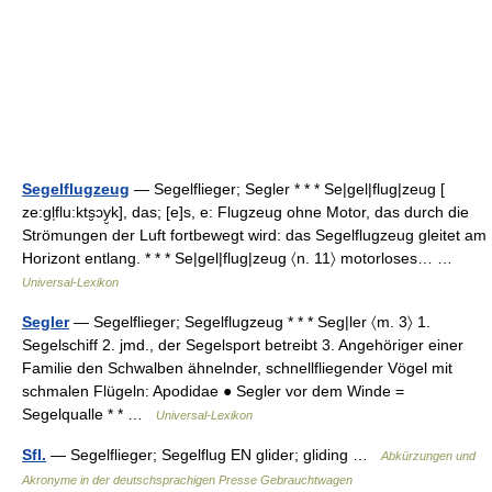
Segelflugzeug
— Segelflieger; Segler * * * Se|gel|flug|zeug [
ze:gl̩flu:kts̮ɔy̮k], das; [e]s, e: Flugzeug ohne Motor, das durch die
Strömungen der Luft fortbewegt wird: das Segelflugzeug gleitet am
Horizont entlang. * * * Se|gel|flug|zeug 〈n. 11〉 motorloses… …
Universal-Lexikon
Segler
— Segelflieger; Segelflugzeug * * * Seg|ler 〈m. 3〉 1.
Segelschiff 2. jmd., der Segelsport betreibt 3. Angehöriger einer
Familie den Schwalben ähnelnder, schnellfliegender Vögel mit
schmalen Flügeln: Apodidae ● Segler vor dem Winde =
Segelqualle * * …
Universal-Lexikon
Sfl.
— Segelflieger; Segelflug EN glider; gliding …
Abkürzungen und
Akronyme in der deutschsprachigen Presse Gebrauchtwagen