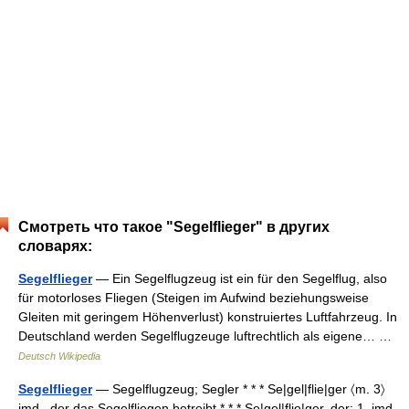
Смотреть что такое "Segelflieger" в других
словарях:
Segelflieger
— Ein Segelflugzeug ist ein für den Segelflug, also
für motorloses Fliegen (Steigen im Aufwind beziehungsweise
Gleiten mit geringem Höhenverlust) konstruiertes Luftfahrzeug. In
Deutschland werden Segelflugzeuge luftrechtlich als eigene… …
Deutsch Wikipedia
Segelflieger
— Segelflugzeug; Segler * * * Se|gel|flie|ger 〈m. 3〉
jmd., der das Segelfliegen betreibt * * * Se|gel|flie|ger, der: 1. jmd.,