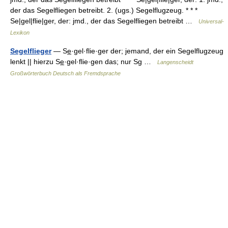
der das Segelfliegen betreibt. 2. (ugs.) Segelflugzeug. * * *
Se|gel|flie|ger, der: jmd., der das Segelfliegen betreibt …
Universal-
Lexikon
Segelflieger
— Se̲·gel·flie·ger der; jemand, der ein Segelflugzeug
lenkt || hierzu Se̲·gel·flie·gen das; nur Sg …
Langenscheidt
Großwörterbuch Deutsch als Fremdsprache