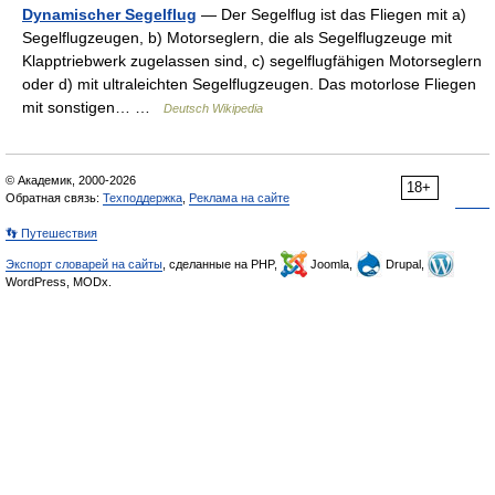
Dynamischer Segelflug
— Der Segelflug ist das Fliegen mit a)
Segelflugzeugen, b) Motorseglern, die als Segelflugzeuge mit
Klapptriebwerk zugelassen sind, c) segelflugfähigen Motorseglern
oder d) mit ultraleichten Segelflugzeugen. Das motorlose Fliegen
mit sonstigen… …
Deutsch Wikipedia
© Академик, 2000-2026
18+
Обратная связь:
Техподдержка
,
Реклама на сайте
👣 Путешествия
Экспорт словарей на сайты
, сделанные на PHP,
Joomla,
Drupal,
WordPress, MODx.