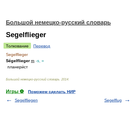
Большой немецко-русский словарь
Segelflieger
Толкование
Перевод
Segelflieger
Ségelflieger
m
-s, =
планери́ст
Большой немецко-русский словарь
.
2014
.
Игры ⚽
Поможем сделать НИР
Segelfliegen
Segelflug