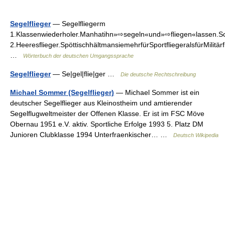
Segelflieger
— Segelfliegerm
1.Klassenwiederholer.Manhatihn»⇨segeln«und»⇨fliegen«lassen.Sc
2.Heeresflieger.SpöttischhältmansiemehrfürSportfliegeralsfürMilitär
…
Wörterbuch der deutschen Umgangssprache
Segelflieger
— Se|gel|flie|ger …
Die deutsche Rechtschreibung
Michael Sommer (Segelflieger)
— Michael Sommer ist ein
deutscher Segelflieger aus Kleinostheim und amtierender
Segelflugweltmeister der Offenen Klasse. Er ist im FSC Möve
Obernau 1951 e.V. aktiv. Sportliche Erfolge 1993 5. Platz DM
Junioren Clubklasse 1994 Unterfraenkischer… …
Deutsch Wikipedia